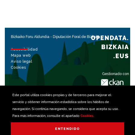
OPENDATA.
Bizkaiko Foru Aldundia
-
Diputación Foral de Bizkaia
BIZKAIA
Accesibilidad
.EUS
Mapa web
Aviso legal
Cookies
Gestionado con
Este portal utiliza
cookies
propias y de terceros para mejorar el
servicio y obtener información estadística sobre los hábitos de
navegación. Si continúa navegando, se considera que acepta su uso.
Para más información, consulte el apartado
Cookies
.
ENTENDIDO