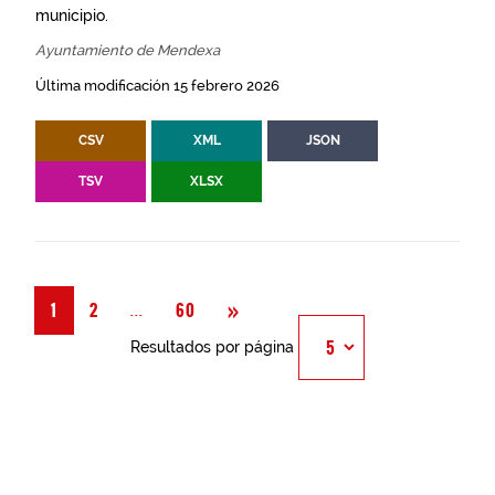
municipio.
Ayuntamiento de Mendexa
Última modificación 15 febrero 2026
CSV
XML
JSON
TSV
XLSX
Siguiente
»
Página
...
1
2
60
Resultados por página