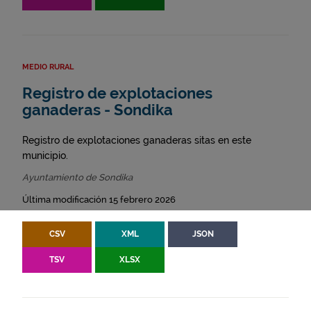
MEDIO RURAL
Registro de explotaciones
ganaderas - Sondika
Registro de explotaciones ganaderas sitas en este
municipio.
Ayuntamiento de Sondika
Última modificación 15 febrero 2026
CSV
XML
JSON
TSV
XLSX