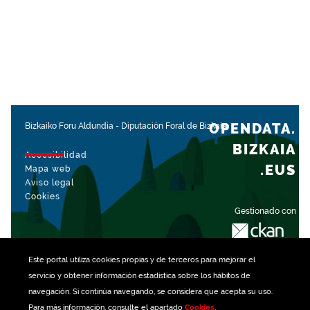
OPENDATA.
Bizkaiko Foru Aldundia
-
Diputación Foral de Bizkaia
BIZKAIA
Accesibilidad
.EUS
Mapa web
Aviso legal
Cookies
Gestionado con
Este portal utiliza
cookies
propias y de terceros para mejorar el
servicio y obtener información estadística sobre los hábitos de
navegación. Si continúa navegando, se considera que acepta su uso.
Para más información, consulte el apartado
Cookies
.