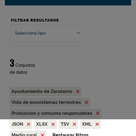
FILTRAR RESULTADOS
Selecciona tipo
3
Conjuntos
de datos
Ayuntamiento de Zaratamo
Vida de ecosistemas terrestres
Produccion y consumo responsables
JSON
XLSX
TSV
XML
Medio rural
Restaurar filtros