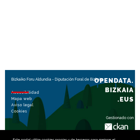
OPENDATA.
Bizkaiko Foru Aldundia
-
Diputación Foral de Bizkaia
BIZKAIA
Accesibilidad
.EUS
Mapa web
Aviso legal
Cookies
Gestionado con
Este portal utiliza
cookies
propias y de terceros para mejorar el