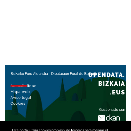
OPENDATA.
Bizkaiko Foru Aldundia
-
Diputación Foral de Bizkaia
BIZKAIA
Accesibilidad
.EUS
Mapa web
Aviso legal
Cookies
Gestionado con
Este portal utiliza
cookies
propias y de terceros para mejorar el