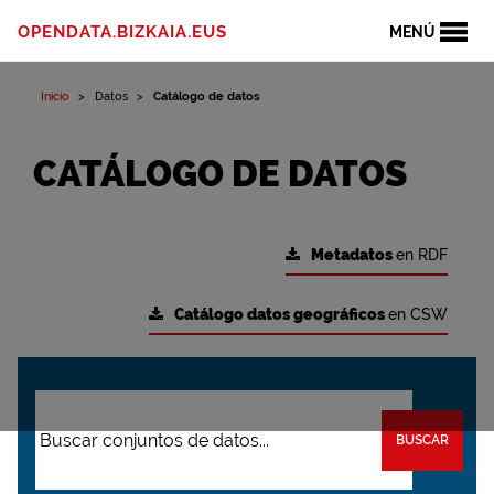
OPENDATA.BIZKAIA.EUS
MENÚ
Inicio
Datos
Catálogo de datos
CATÁLOGO DE DATOS
Metadatos
en RDF
Catálogo datos geográficos
en CSW
BUSCAR