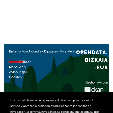
OPENDATA.
Bizkaiko Foru Aldundia
-
Diputación Foral de Bizkaia
BIZKAIA
Accesibilidad
.EUS
Mapa web
Aviso legal
Cookies
Gestionado con
Este portal utiliza
cookies
propias y de terceros para mejorar el
servicio y obtener información estadística sobre los hábitos de
navegación. Si continúa navegando, se considera que acepta su uso.