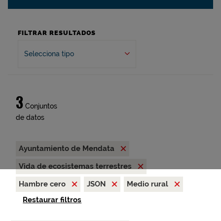
FILTRAR RESULTADOS
Selecciona tipo
3
Conjuntos
de datos
Ayuntamiento de Mendata
Vida de ecosistemas terrestres
Hambre cero
JSON
Medio rural
Restaurar filtros