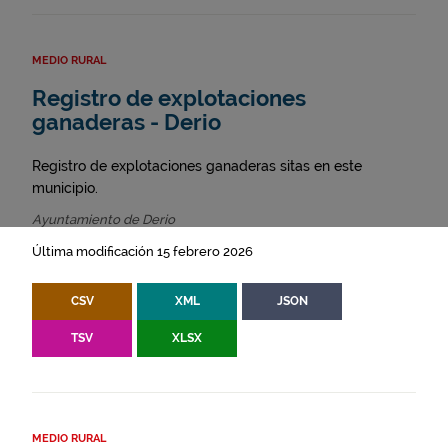
MEDIO RURAL
Registro de explotaciones
ganaderas - Derio
Registro de explotaciones ganaderas sitas en este
municipio.
Ayuntamiento de Derio
Última modificación 15 febrero 2026
CSV
XML
JSON
TSV
XLSX
MEDIO RURAL