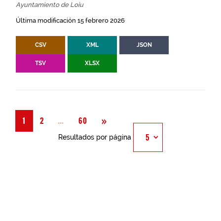
Ayuntamiento de Loiu
Última modificación 15 febrero 2026
CSV
XML
JSON
TSV
XLSX
Siguiente
»
Página
...
1
2
60
Resultados por página