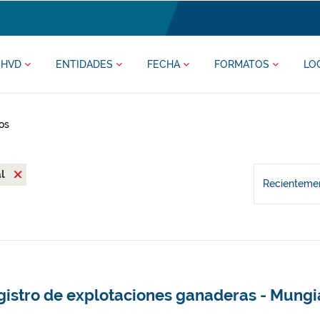
HVD
ENTIDADES
FECHA
FORMATOS
LO
os
al
Recientemen
gistro de explotaciones ganaderas - Mungi