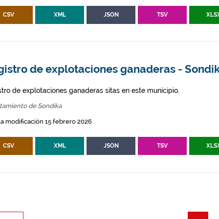
CSV
XML
JSON
TSV
XLS
gistro de explotaciones ganaderas - Sondi
stro de explotaciones ganaderas sitas en este municipio.
tamiento de Sondika
a modificación 15 febrero 2026
CSV
XML
JSON
TSV
XLS