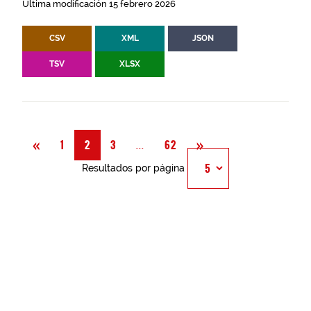
Última modificación 15 febrero 2026
CSV
XML
JSON
TSV
XLSX
Anterior
Siguiente
«
»
Página
...
1
2
3
62
Resultados por página