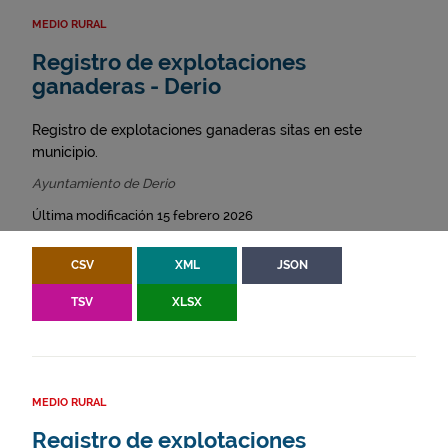
MEDIO RURAL
Registro de explotaciones
ganaderas - Derio
Registro de explotaciones ganaderas sitas en este
municipio.
Ayuntamiento de Derio
Última modificación 15 febrero 2026
CSV
XML
JSON
TSV
XLSX
MEDIO RURAL
Registro de explotaciones