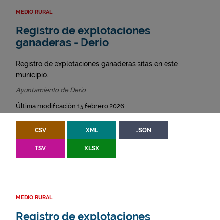
MEDIO RURAL
Registro de explotaciones
ganaderas - Derio
Registro de explotaciones ganaderas sitas en este
municipio.
Ayuntamiento de Derio
Última modificación 15 febrero 2026
CSV
XML
JSON
TSV
XLSX
MEDIO RURAL
Registro de explotaciones