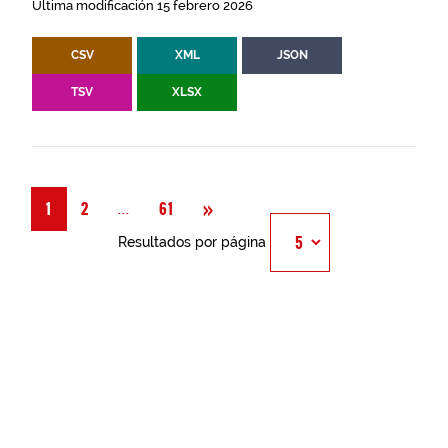
Última modificación 15 febrero 2026
CSV
XML
JSON
TSV
XLSX
Siguiente
»
Página
...
1
2
61
Resultados por página