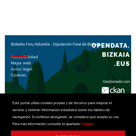
OPENDATA.
Bizkaiko Foru Aldundia
-
Diputación Foral de Bizkaia
BIZKAIA
Accesibilidad
.EUS
Mapa web
Aviso legal
Cookies
Gestionado con
Este portal utiliza
cookies
propias y de terceros para mejorar el
servicio y obtener información estadística sobre los hábitos de
navegación. Si continúa navegando, se considera que acepta su uso.
Para más información, consulte el apartado
Cookies
.