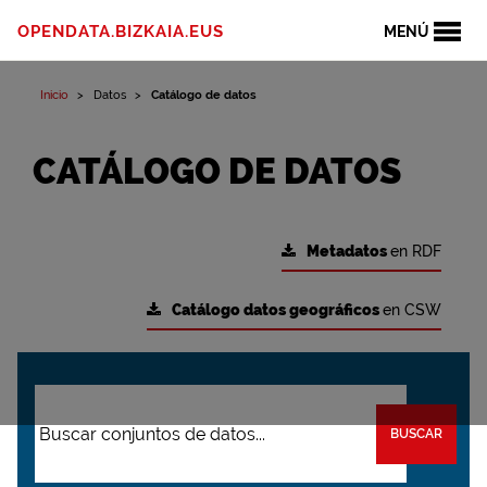
OPENDATA.BIZKAIA.EUS
MENÚ
Inicio
Datos
Catálogo de datos
CATÁLOGO DE DATOS
Metadatos
en RDF
Catálogo datos geográficos
en CSW
BUSCAR