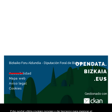
OPENDATA.
Bizkaiko Foru Aldundia
-
Diputación Foral de Bizkaia
BIZKAIA
Accesibilidad
.EUS
Mapa web
Aviso legal
Cookies
Gestionado con
Este portal utiliza
cookies
propias y de terceros para mejorar el