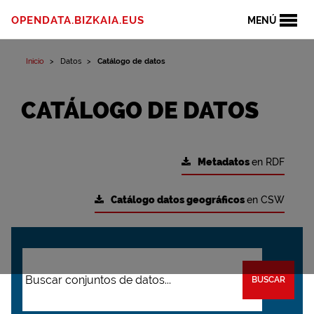
OPENDATA.BIZKAIA.EUS
MENÚ
Inicio
Datos
Catálogo de datos
CATÁLOGO DE DATOS
Metadatos
en RDF
Catálogo datos geográficos
en CSW
BUSCAR