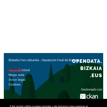
OPENDATA.
Bizkaiko Foru Aldundia
-
Diputación Foral de Bizkaia
BIZKAIA
Accesibilidad
.EUS
Mapa web
Aviso legal
Cookies
Gestionado con
Este portal utiliza
cookies
propias y de terceros para mejorar el