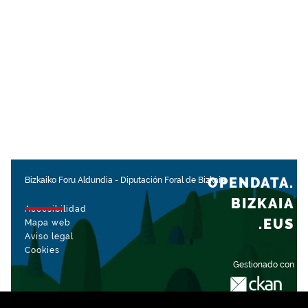
OPENDATA.
Bizkaiko Foru Aldundia
-
Diputación Foral de Bizkaia
BIZKAIA
Accesibilidad
.EUS
Mapa web
Aviso legal
Cookies
Gestionado con