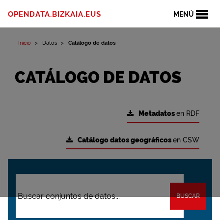
OPENDATA.BIZKAIA.EUS
MENÚ
Inicio
Datos
Catálogo de datos
CATÁLOGO DE DATOS
Metadatos
en RDF
Catálogo datos geográficos
en CSW
BUSCAR