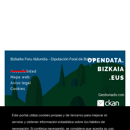
OPENDATA.
Bizkaiko Foru Aldundia
-
Diputación Foral de Bizkaia
BIZKAIA
Accesibilidad
.EUS
Mapa web
Aviso legal
Cookies
Gestionado con
Este portal utiliza
cookies
propias y de terceros para mejorar el
servicio y obtener información estadística sobre los hábitos de
navegación. Si continúa navegando, se considera que acepta su uso.