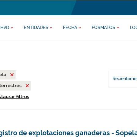
HVD
ENTIDADES
FECHA
FORMATOS
LO
ela
Recientemen
terrestres
taurar filtros
gistro de explotaciones ganaderas - Sopel