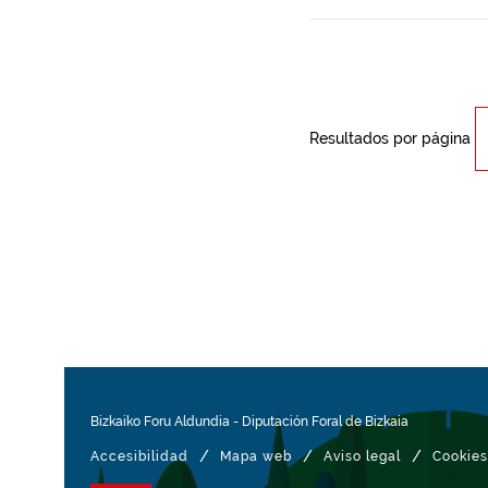
Resultados por página
Bizkaiko Foru Aldundia
-
Diputación Foral de Bizkaia
/
/
/
Accesibilidad
Mapa web
Aviso legal
Cookies