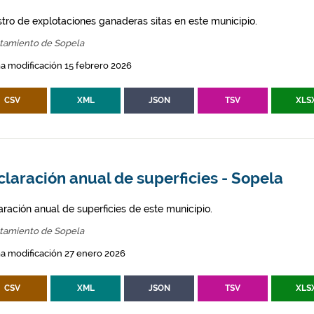
stro de explotaciones ganaderas sitas en este municipio.
tamiento de Sopela
a modificación 15 febrero 2026
CSV
XML
JSON
TSV
XLS
laración anual de superficies - Sopela
aración anual de superficies de este municipio.
tamiento de Sopela
a modificación 27 enero 2026
CSV
XML
JSON
TSV
XLS