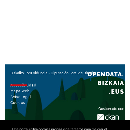
OPENDATA.
Bizkaiko Foru Aldundia
-
Diputación Foral de Bizkaia
BIZKAIA
Accesibilidad
.EUS
Mapa web
Aviso legal
Cookies
Gestionado con
Este portal utiliza
cookies
propias y de terceros para mejorar el