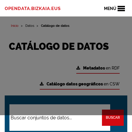
OPENDATA.BIZKAIA.EUS
MENÚ
Inicio
Datos
Catálogo de datos
CATÁLOGO DE DATOS
Metadatos
en RDF
Catálogo datos geográficos
en CSW
BUSCAR