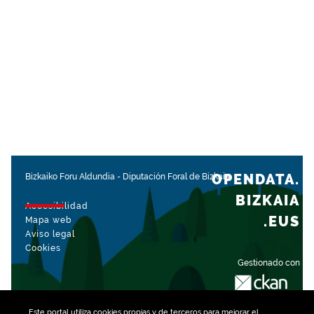
OPENDATA.
Bizkaiko Foru Aldundia
-
Diputación Foral de Bizkaia
BIZKAIA
Accesibilidad
.EUS
Mapa web
Aviso legal
Cookies
Gestionado con
Este portal utiliza
cookies
propias y de terceros para mejorar el