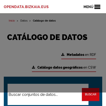
OPENDATA.BIZKAIA.EUS
MENÚ
Inicio
Datos
Catálogo de datos
CATÁLOGO DE DATOS
Metadatos
en RDF
Catálogo datos geográficos
en CSW
BUSCAR