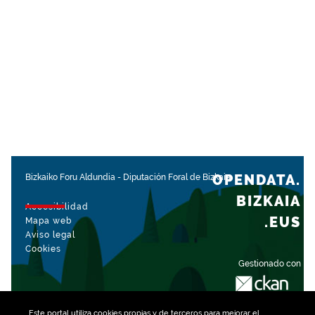
OPENDATA.
Bizkaiko Foru Aldundia
-
Diputación Foral de Bizkaia
BIZKAIA
Accesibilidad
.EUS
Mapa web
Aviso legal
Cookies
Gestionado con
Este portal utiliza
cookies
propias y de terceros para mejorar el