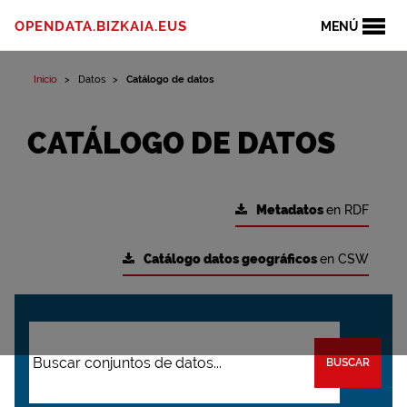
OPENDATA.BIZKAIA.EUS
MENÚ
Inicio
Datos
Catálogo de datos
CATÁLOGO DE DATOS
Metadatos
en RDF
Catálogo datos geográficos
en CSW
BUSCAR