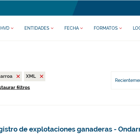
HVD
ENTIDADES
FECHA
FORMATOS
LO
darroa
XML
Recientemen
taurar filtros
gistro de explotaciones ganaderas - Ondar