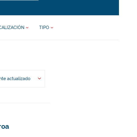
CALIZACIÓN
TIPO
te actualizado
roa