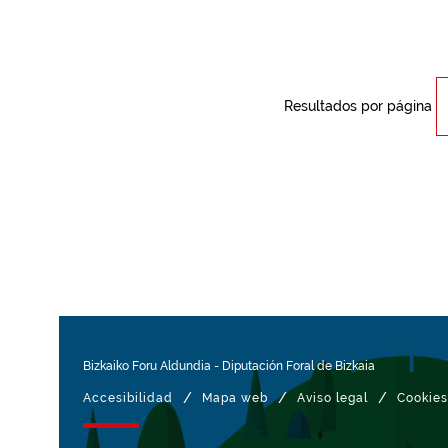
Resultados por página
Bizkaiko Foru Aldundia
-
Diputación Foral de Bizkaia
/
/
/
Accesibilidad
Mapa web
Aviso legal
Cookies