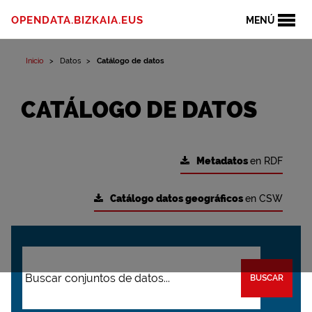
OPENDATA.BIZKAIA.EUS
MENÚ
Inicio
Datos
Catálogo de datos
CATÁLOGO DE DATOS
Metadatos
en RDF
Catálogo datos geográficos
en CSW
BUSCAR