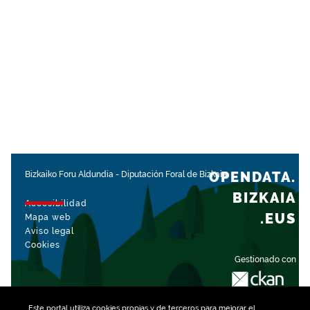
OPENDATA.
Bizkaiko Foru Aldundia
-
Diputación Foral de Bizkaia
BIZKAIA
Accesibilidad
.EUS
Mapa web
Aviso legal
Cookies
Gestionado con
Este portal utiliza
cookies
propias y de terceros para mejorar el