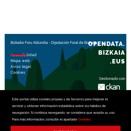
OPENDATA.
Bizkaiko Foru Aldundia
-
Diputación Foral de Bizkaia
BIZKAIA
Accesibilidad
.EUS
Mapa web
Aviso legal
Cookies
Gestionado con
Este portal utiliza
cookies
propias y de terceros para mejorar el
servicio y obtener información estadística sobre los hábitos de
navegación. Si continúa navegando, se considera que acepta su uso.
Para más información, consulte el apartado
Cookies
.