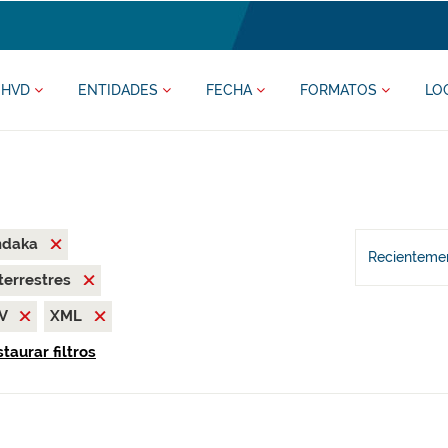
HVD
ENTIDADES
FECHA
FORMATOS
LO
ndaka
Recientemen
terrestres
SV
XML
taurar filtros