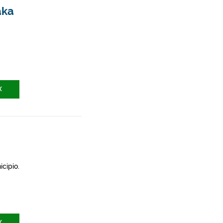
aka
X
icipio.
X