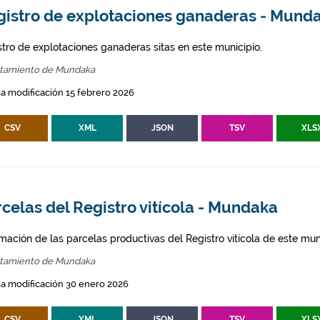
gistro de explotaciones ganaderas - Mund
stro de explotaciones ganaderas sitas en este municipio.
tamiento de Mundaka
a modificación 15 febrero 2026
CSV
XML
JSON
TSV
XLS
celas del Registro vitícola - Mundaka
mación de las parcelas productivas del Registro vitícola de este mun
tamiento de Mundaka
a modificación 30 enero 2026
CSV
XML
JSON
TSV
XLS