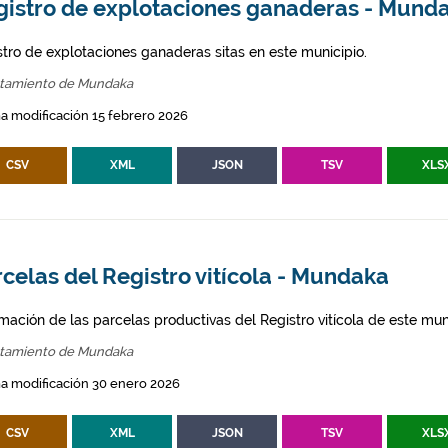
gistro de explotaciones ganaderas - Mund
stro de explotaciones ganaderas sitas en este municipio.
tamiento de Mundaka
a modificación 15 febrero 2026
CSV
XML
JSON
TSV
XLS
celas del Registro vitícola - Mundaka
mación de las parcelas productivas del Registro vitícola de este mun
tamiento de Mundaka
a modificación 30 enero 2026
CSV
XML
JSON
TSV
XLS