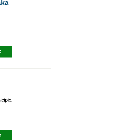
aka
X
icipio.
X