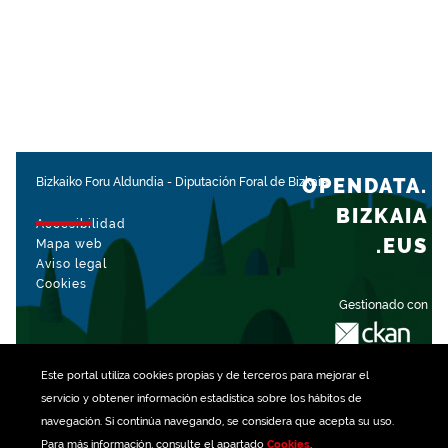
OPENDATA.
Bizkaiko Foru Aldundia
-
Diputación Foral de Bizkaia
BIZKAIA
Accesibilidad
.EUS
Mapa web
Aviso legal
Cookies
Gestionado con
Este portal utiliza
cookies
propias y de terceros para mejorar el
servicio y obtener información estadística sobre los hábitos de
navegación. Si continúa navegando, se considera que acepta su uso.
Para más información, consulte el apartado
Cookies
.