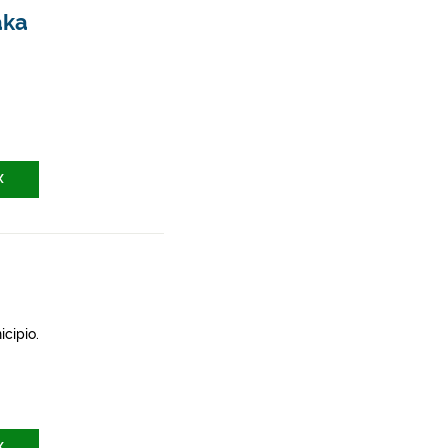
aka
X
icipio.
X