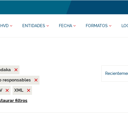
HVD
ENTIDADES
FECHA
FORMATOS
LO
ndaka
Recientemen
o responsables
SV
XML
taurar filtros