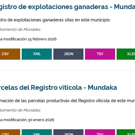
gistro de explotaciones ganaderas - Mund
stro de explotaciones ganaderas sitas en este municipio.
tamiento de Mundaka
a modificación 15 febrero 2026
CSV
XML
JSON
TSV
XLS
celas del Registro vitícola - Mundaka
mación de las parcelas productivas del Registro vitícola de este mun
tamiento de Mundaka
a modificación 30 enero 2026
CSV
XML
JSON
TSV
XLS