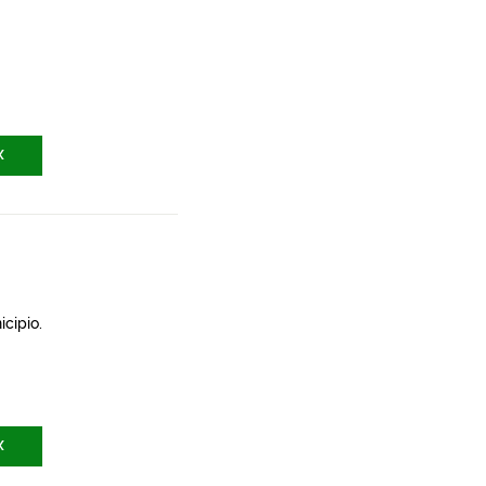
X
icipio.
X