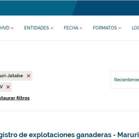
HVD
ENTIDADES
FECHA
FORMATOS
LO
uri-Jatabe
Recientemen
SV
taurar filtros
gistro de explotaciones ganaderas - Marur