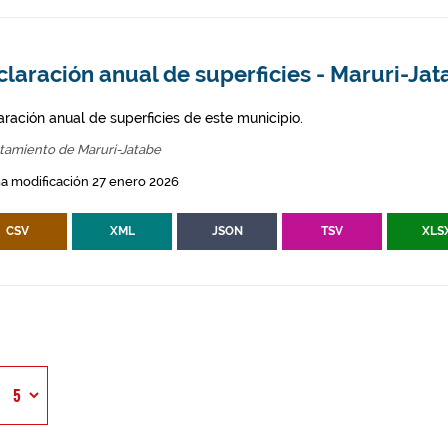
laración anual de superficies - Maruri-Ja
aración anual de superficies de este municipio.
tamiento de Maruri-Jatabe
a modificación 27 enero 2026
CSV
XML
JSON
TSV
XLS