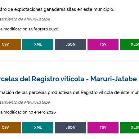
stro de explotaciones ganaderas sitas en este municipio.
tamiento de Maruri-Jatabe
a modificación 15 febrero 2026
CSV
XML
JSON
TSV
XLS
celas del Registro vitícola - Maruri-Jatabe
mación de las parcelas productivas del Registro vitícola de este mun
tamiento de Maruri-Jatabe
a modificación 30 enero 2026
CSV
XML
JSON
TSV
XLS