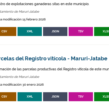
stro de explotaciones ganaderas sitas en este municipio.
tamiento de Maruri-Jatabe
a modificación 15 febrero 2026
CSV
XML
JSON
TSV
XLS
celas del Registro vitícola - Maruri-Jatabe
mación de las parcelas productivas del Registro vitícola de este mun
tamiento de Maruri-Jatabe
a modificación 30 enero 2026
CSV
XML
JSON
TSV
XLS