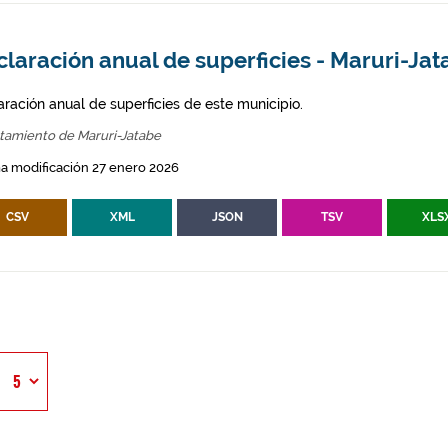
laración anual de superficies - Maruri-Ja
aración anual de superficies de este municipio.
tamiento de Maruri-Jatabe
a modificación 27 enero 2026
CSV
XML
JSON
TSV
XLS