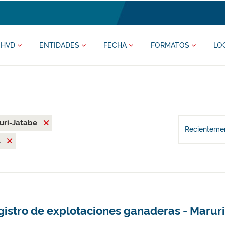
HVD
ENTIDADES
FECHA
FORMATOS
LO
uri-Jatabe
Recientemen
l
gistro de explotaciones ganaderas - Marur