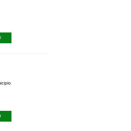
X
icipio.
X