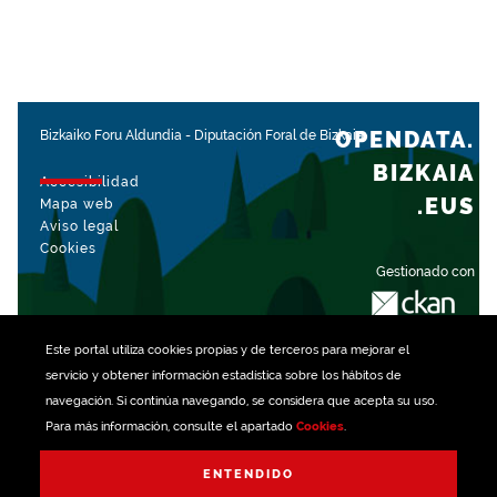
OPENDATA.
Bizkaiko Foru Aldundia
-
Diputación Foral de Bizkaia
BIZKAIA
Accesibilidad
.EUS
Mapa web
Aviso legal
Cookies
Gestionado con
Este portal utiliza
cookies
propias y de terceros para mejorar el
servicio y obtener información estadística sobre los hábitos de
navegación. Si continúa navegando, se considera que acepta su uso.
Para más información, consulte el apartado
Cookies
.
ENTENDIDO