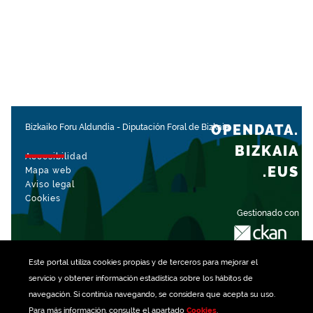
OPENDATA.
Bizkaiko Foru Aldundia
-
Diputación Foral de Bizkaia
BIZKAIA
Accesibilidad
.EUS
Mapa web
Aviso legal
Cookies
Gestionado con
Este portal utiliza
cookies
propias y de terceros para mejorar el
servicio y obtener información estadística sobre los hábitos de
navegación. Si continúa navegando, se considera que acepta su uso.
Para más información, consulte el apartado
Cookies
.