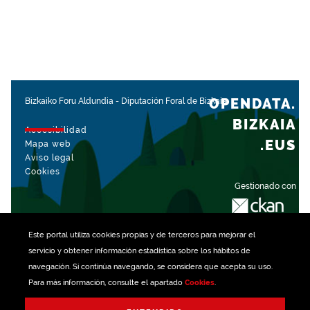
OPENDATA.
Bizkaiko Foru Aldundia
-
Diputación Foral de Bizkaia
BIZKAIA
Accesibilidad
.EUS
Mapa web
Aviso legal
Cookies
Gestionado con
Este portal utiliza
cookies
propias y de terceros para mejorar el
servicio y obtener información estadística sobre los hábitos de
navegación. Si continúa navegando, se considera que acepta su uso.
Para más información, consulte el apartado
Cookies
.