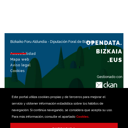
OPENDATA.
Bizkaiko Foru Aldundia
-
Diputación Foral de Bizkaia
BIZKAIA
Accesibilidad
.EUS
Mapa web
Aviso legal
Cookies
Gestionado con
Este portal utiliza
cookies
propias y de terceros para mejorar el
servicio y obtener información estadística sobre los hábitos de
navegación. Si continúa navegando, se considera que acepta su uso.
Para más información, consulte el apartado
Cookies
.