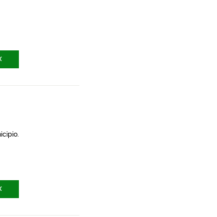
X
icipio.
X