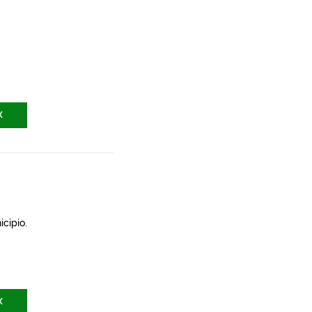
X
icipio.
X