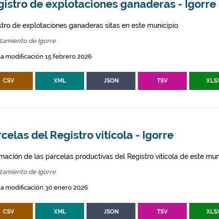
istro de explotaciones ganaderas - Igorre
stro de explotaciones ganaderas sitas en este municipio.
tamiento de Igorre
a modificación 15 febrero 2026
CSV
XML
JSON
TSV
XLS
celas del Registro vitícola - Igorre
mación de las parcelas productivas del Registro vitícola de este mun
tamiento de Igorre
a modificación 30 enero 2026
CSV
XML
JSON
TSV
XLS