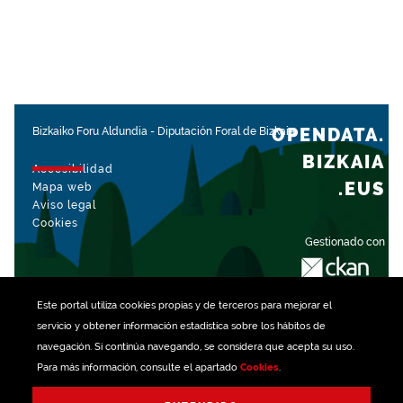
OPENDATA.
Bizkaiko Foru Aldundia
-
Diputación Foral de Bizkaia
BIZKAIA
Accesibilidad
.EUS
Mapa web
Aviso legal
Cookies
Gestionado con
Este portal utiliza
cookies
propias y de terceros para mejorar el
servicio y obtener información estadística sobre los hábitos de
navegación. Si continúa navegando, se considera que acepta su uso.
Para más información, consulte el apartado
Cookies
.