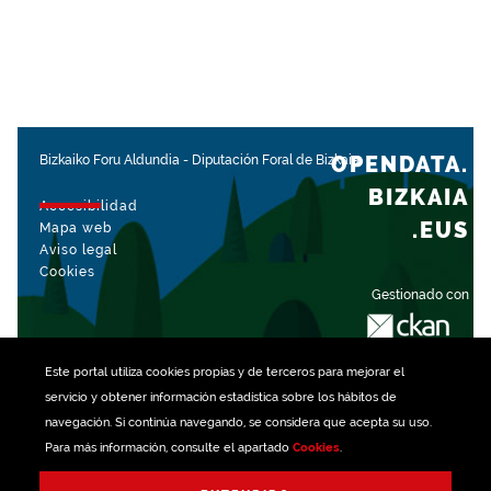
OPENDATA.
Bizkaiko Foru Aldundia
-
Diputación Foral de Bizkaia
BIZKAIA
Accesibilidad
.EUS
Mapa web
Aviso legal
Cookies
Gestionado con
Este portal utiliza
cookies
propias y de terceros para mejorar el
servicio y obtener información estadística sobre los hábitos de
navegación. Si continúa navegando, se considera que acepta su uso.
Para más información, consulte el apartado
Cookies
.