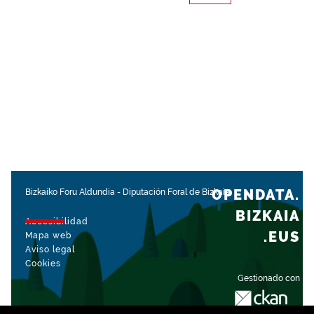
OPENDATA.
Bizkaiko Foru Aldundia
-
Diputación Foral de Bizkaia
BIZKAIA
Accesibilidad
.EUS
Mapa web
Aviso legal
Cookies
Gestionado con