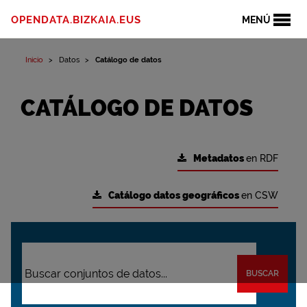
OPENDATA.BIZKAIA.EUS
MENÚ
Inicio
Datos
Catálogo de datos
CATÁLOGO DE DATOS
Metadatos
en RDF
Catálogo datos geográficos
en CSW
BUSCAR