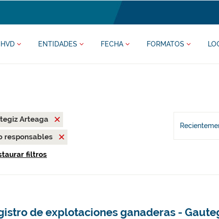
HVD
ENTIDADES
FECHA
FORMATOS
LO
tegiz Arteaga
Recientemen
o responsables
taurar filtros
gistro de explotaciones ganaderas - Gaute