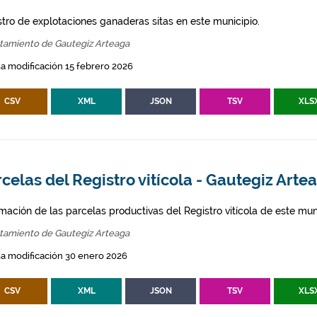
stro de explotaciones ganaderas sitas en este municipio.
tamiento de Gautegiz Arteaga
a modificación 15 febrero 2026
CSV
XML
JSON
TSV
XLS
celas del Registro vitícola - Gautegiz Arte
mación de las parcelas productivas del Registro vitícola de este mun
tamiento de Gautegiz Arteaga
a modificación 30 enero 2026
CSV
XML
JSON
TSV
XLS