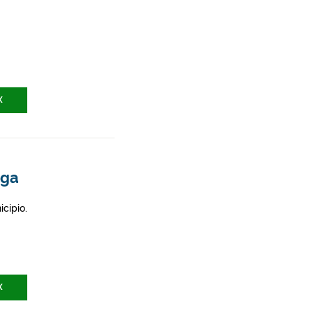
X
aga
icipio.
X