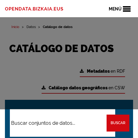
OPENDATA.BIZKAIA.EUS
MENÚ
Inicio
Datos
Catálogo de datos
CATÁLOGO DE DATOS
Metadatos
en RDF
Catálogo datos geográficos
en CSW
BUSCAR