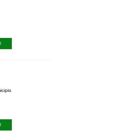
X
icipio.
X