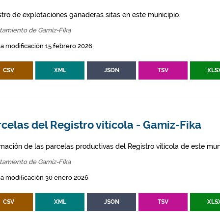
stro de explotaciones ganaderas sitas en este municipio.
tamiento de Gamiz-Fika
a modificación 15 febrero 2026
CSV
XML
JSON
TSV
XLS
celas del Registro vitícola - Gamiz-Fika
mación de las parcelas productivas del Registro vitícola de este mun
tamiento de Gamiz-Fika
a modificación 30 enero 2026
CSV
XML
JSON
TSV
XLS