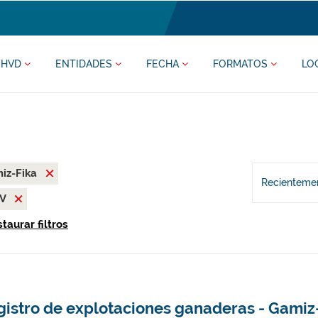
HVD
ENTIDADES
FECHA
FORMATOS
LO
iz-Fika
Recientemen
SV
taurar filtros
gistro de explotaciones ganaderas - Gamiz