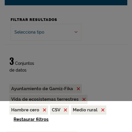
FILTRAR RESULTADOS
Selecciona tipo
3
Conjuntos
de datos
Ayuntamiento de Gamiz-Fika
Vida de ecosistemas terrestres
Hambre cero
CSV
Medio rural
Restaurar filtros