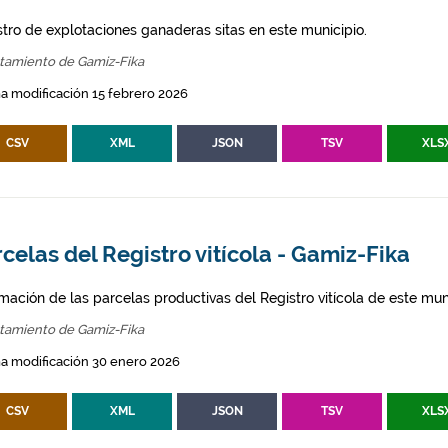
stro de explotaciones ganaderas sitas en este municipio.
tamiento de Gamiz-Fika
a modificación 15 febrero 2026
CSV
XML
JSON
TSV
XLS
celas del Registro vitícola - Gamiz-Fika
mación de las parcelas productivas del Registro vitícola de este mun
tamiento de Gamiz-Fika
a modificación 30 enero 2026
CSV
XML
JSON
TSV
XLS