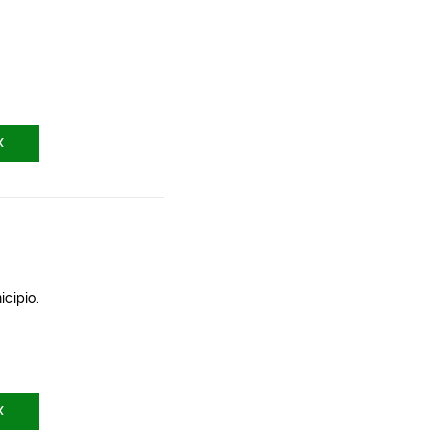
X
icipio.
X