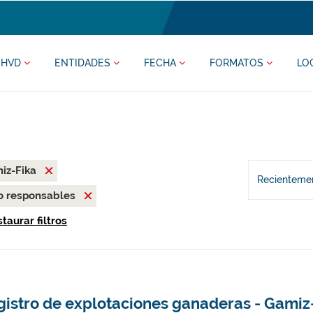
HVD
ENTIDADES
FECHA
FORMATOS
LO
iz-Fika
Recientemen
o responsables
taurar filtros
gistro de explotaciones ganaderas - Gamiz