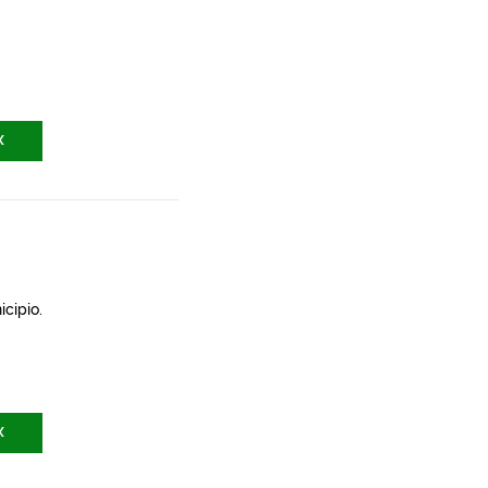
X
icipio.
X