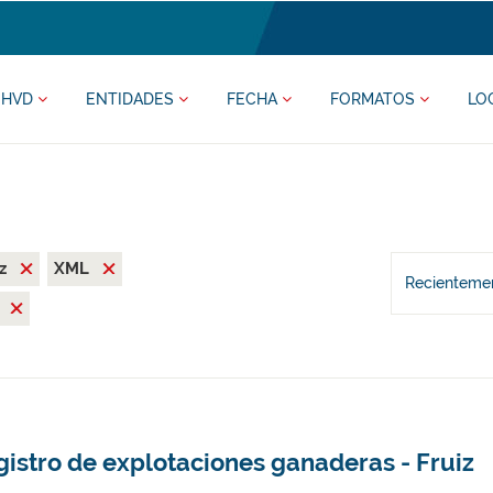
HVD
ENTIDADES
FECHA
FORMATOS
LO
iz
XML
Recientemen
l
istro de explotaciones ganaderas - Fruiz