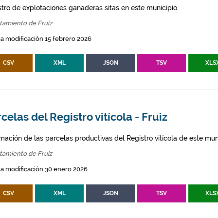
stro de explotaciones ganaderas sitas en este municipio.
tamiento de Fruiz
a modificación 15 febrero 2026
CSV
XML
JSON
TSV
XLS
celas del Registro vitícola - Fruiz
mación de las parcelas productivas del Registro vitícola de este mun
tamiento de Fruiz
a modificación 30 enero 2026
CSV
XML
JSON
TSV
XLS