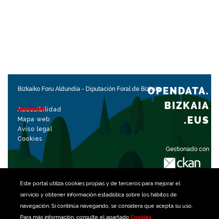
OPENDATA.
Bizkaiko Foru Aldundia
-
Diputación Foral de Bizkaia
BIZKAIA
Accesibilidad
.EUS
Mapa web
Aviso legal
Cookies
Gestionado con
Este portal utiliza
cookies
propias y de terceros para mejorar el
servicio y obtener información estadística sobre los hábitos de
navegación. Si continúa navegando, se considera que acepta su uso.
Para más información, consulte el apartado
Cookies
.