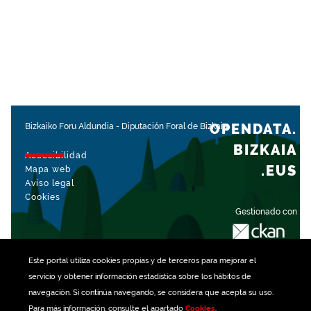
OPENDATA.
Bizkaiko Foru Aldundia
-
Diputación Foral de Bizkaia
BIZKAIA
Accesibilidad
.EUS
Mapa web
Aviso legal
Cookies
Gestionado con
Este portal utiliza
cookies
propias y de terceros para mejorar el
servicio y obtener información estadística sobre los hábitos de
navegación. Si continúa navegando, se considera que acepta su uso.
Para más información, consulte el apartado
Cookies
.