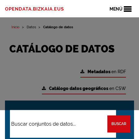
OPENDATA.BIZKAIA.EUS
MENÚ
Inicio
Datos
Catálogo de datos
CATÁLOGO DE DATOS
Metadatos
en RDF
Catálogo datos geográficos
en CSW
BUSCAR