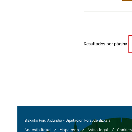
Resultados por página
Bizkaiko Foru Aldundia
-
Diputación Foral de Bizkaia
/
/
/
Accesibilidad
Mapa web
Aviso legal
Cookies