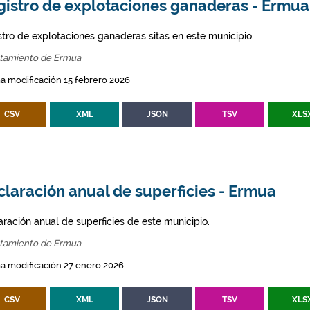
gistro de explotaciones ganaderas - Ermua
stro de explotaciones ganaderas sitas en este municipio.
tamiento de Ermua
a modificación 15 febrero 2026
CSV
XML
JSON
TSV
XLS
laración anual de superficies - Ermua
aración anual de superficies de este municipio.
tamiento de Ermua
a modificación 27 enero 2026
CSV
XML
JSON
TSV
XLS