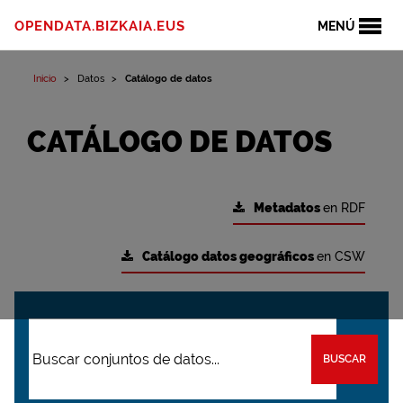
OPENDATA.BIZKAIA.EUS
MENÚ
Inicio
Datos
Catálogo de datos
CATÁLOGO DE DATOS
Metadatos
en RDF
Catálogo datos geográficos
en CSW
BUSCAR