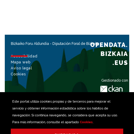
OPENDATA.
Bizkaiko Foru Aldundia
-
Diputación Foral de Bizkaia
BIZKAIA
Accesibilidad
.EUS
Mapa web
Aviso legal
Cookies
Gestionado con
Este portal utiliza
cookies
propias y de terceros para mejorar el
servicio y obtener información estadística sobre los hábitos de
navegación. Si continúa navegando, se considera que acepta su uso.
Para más información, consulte el apartado
Cookies
.