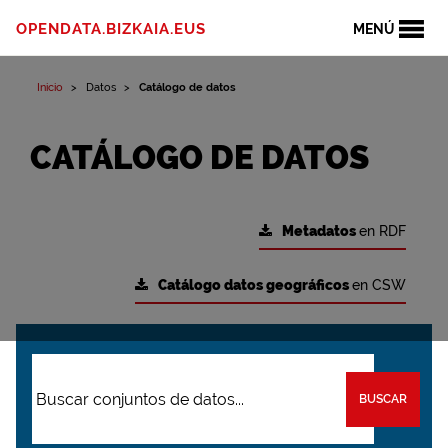
OPENDATA.BIZKAIA.EUS
MENÚ
Inicio
Datos
Catálogo de datos
CATÁLOGO DE DATOS
Metadatos
en RDF
Catálogo datos geográficos
en CSW
BUSCAR