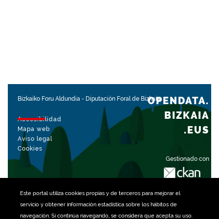
OPENDATA.
Bizkaiko Foru Aldundia
-
Diputación Foral de Bizkaia
BIZKAIA
Accesibilidad
.EUS
Mapa web
Aviso legal
Cookies
Gestionado con
Este portal utiliza
cookies
propias y de terceros para mejorar el
servicio y obtener información estadística sobre los hábitos de
navegación. Si continúa navegando, se considera que acepta su uso.